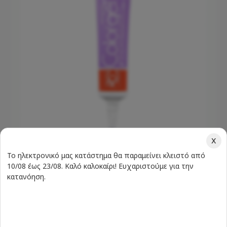
x
Το ηλεκτρονικό μας κατάστημα θα παραμείνει κλειστό από
10/08 έως 23/08. Καλό καλοκαίρι! Ευχαριστούμε για την
κατανόηση.
Σύμφωνα με 0 αξιολογήσεις.
-
Γράψτε μια αξιολόγηση
Διαθεσιμότητα:
ΔΙΑΘΈΣΙΜΟ
Κατασκευαστής:
Modecor