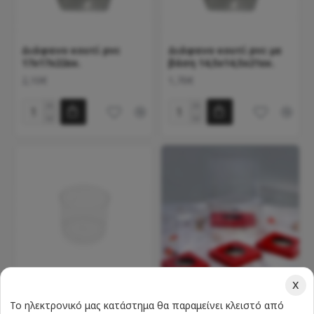
Διάφανο κουτί pvc
Διάφανο κουτί pvc με
17x17x22εκ.
βάση 14,5x14,5x21εκ.
2,10€
1,70€
x
Ατομικό carme new
Διάφανο κουτί με
Το ηλεκτρονικό μας κατάστημα θα παραμείνει κλειστό από
190cc 14τεμ.
κόκκινη χάρτινη βάση