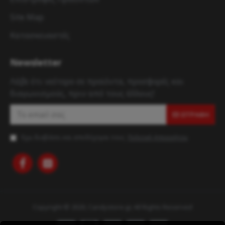
Site Map
Κατασκευαστές
Newsletter
Λάβε ότι νεότερο σε προϊόντα, προσφορές και
διαγωνισμούς, πριν από τους άλλους!
ΕΓΓΡΑΦΉ
Έχω διαβάσει και αποδέχομαι τους
Πολιτική Απορρήτου
Copyright © 2020, Candystore.gr, All Rights Reserved