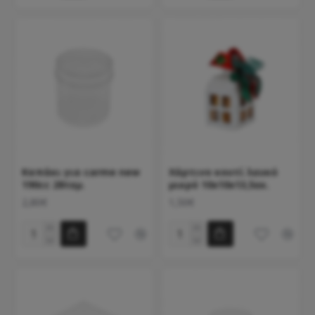
Καπάκι για carme new
Χάρτινο κουτί λευκό
190cc 28τεμ.
μικρό 10x10x13,5εκ.
2,80€
1,50€