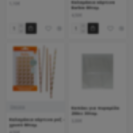
Καλαμάκια xάρτινα
1,10€
Barbie 80τεμ.
4,50€
Decora
Καπάκι για πυραμίδα
200cc 30τεμ.
Καλαμάκια xάρτινα ροζ -
3,00€
χρυσό 80τεμ.
4,50€