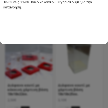
10/08 έως 23/08. Καλό καλοκαίρι! Ευχαριστούμε για την
12x12x18εκ.
2,80€
κατανόηση.
1,60€
Διάφανο κουτί με
Διάφανο κουτί με
κόκκινη χάρτινη βάση
χάρτινη βάση
18x18x22εκ.
18x18x25εκ.
2,50€
3,10€