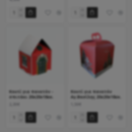
Κουτί για πανετόν -
Κουτί για πανετόν
σπιτάκι 20x20x18εκ.
Αγ.Βασίλης 20x20x18εκ.
2,30€
1,50€