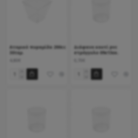
Ατομικό πυραμίδα 200cc
Διάφανο κουτί pvc
30τεμ.
στρόγγυλο 09x13εκ.
4,80€
0,70€