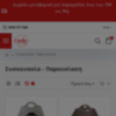
Δωρεάν μεταφορικά για παραγγελίες άνω των 79€
ως 3kg
6940 977 688
EUR
0
Συσκευασία - Παρουσίαση
Συσκευασία - Παρουσίαση
0