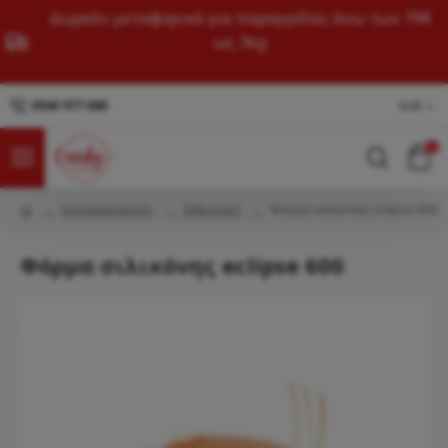
Δωρεάν μεταφορικά για παραγγελίες άνω των 79€
ως 3kg
6940 977 688
EUR
0
Κατασκευαστής
Silikomart
Φόρμα σιλικόνης eclipse 600
Φόρμα σιλικόνης eclipse 600