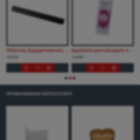
χαρόπαστας
Πλάστης ζαχαρόπαστας με αποτύπωμα καρδιές
Εργαλεία μοντελισμού σετ 8 τεμ.
Κ
16,50€
14,90€
3
ΠΡΟΒΛΉΘΗΚΑΝ ΠΕΡΙΣΣΌΤΕΡΟ