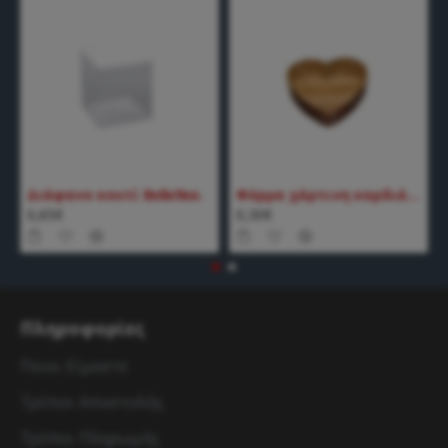
Διάφανο κουτί 8x8x9εκ.
Φόρμα χάρτινη καρδιά μικρή
0,65€
0,30€
Πληροφορίες
Ποιοι Είμαστε
Τρόποι Αποστολής
Τρόποι Πληρωμής