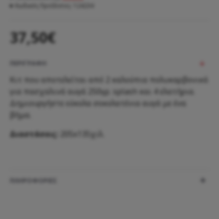
Κωδικός ΠροΪόντος:
124234
37,50€
ΠΕΡΙΓΡΑΦΗ
Κιτ που αποτελείται από 2 καλούπια πολυκαρβονικά
για πασχαλινά αυγά 250γρ. splash και 4 ελατήρια.
Δημιουργήστε εύκολα σοκολατένια αυγά με ένα
βήμα.
Διαστάσεις:
205x135χιλ.
ΠΛΗΡΟΦΟΡΙΕΣ