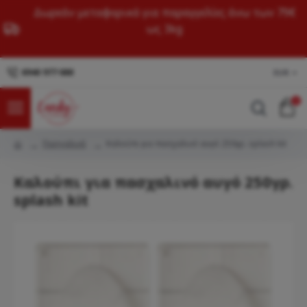
Δωρεάν μεταφορικά για παραγγελίες άνω των 79€
ως 3kg
6940 977 688
EUR
0
Πασχαλινά
Καλούπι για πασχαλινό αυγό 250γρ. splash kit
Καλούπι για πασχαλινό αυγό 250γρ.
splash kit