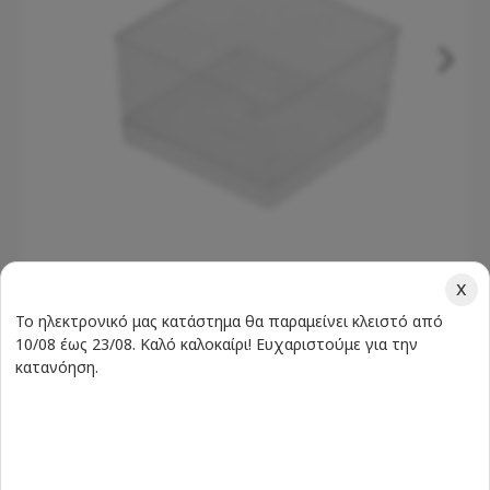
x
Το ηλεκτρονικό μας κατάστημα θα παραμείνει κλειστό από
10/08 έως 23/08. Καλό καλοκαίρι! Ευχαριστούμε για την
Σύμφωνα με 0 αξιολογήσεις.
-
Γράψτε μια αξιολόγηση
κατανόηση.
Διαθεσιμότητα:
ΔΙΑΘΈΣΙΜΟ
Κωδικός ΠροΪόντος:
485866