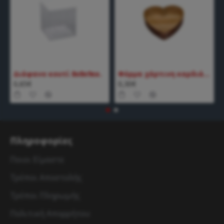
Διάφανο κουτί 8x8x9εκ.
Φόρμα χάρτινη καρδιά μικρή
0,65€
0,30€
Πληροφορίες
Ποιοι Είμαστε
Τρόποι Αποστολής
Τρόποι Πληρωμής
Πολιτική Απορρήτου