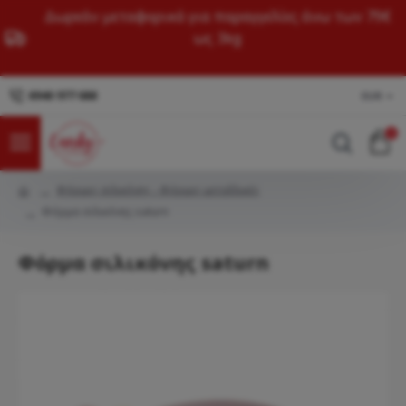
Δωρεάν μεταφορικά για παραγγελίες άνω των 79€
ως 3kg
6940 977 688
EUR
0
Φόρμες σιλικόνης - Φόρμες μεταλλικές
Φόρμα σιλικόνης saturn
Φόρμα σιλικόνης saturn