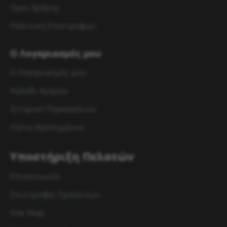
Όροι Χρήσης
Πολιτική Επιστροφών
Ο Λογαριασμός μου
Ο Λογαριασμός μου
Καλάθι Αγορών
Ιστορικό Παραγγελιών
Λίστα Αγαπημένων
Υποστήριξη Πελατών
Επικοινωνία
Επιστροφές Προϊόντων
Site Map