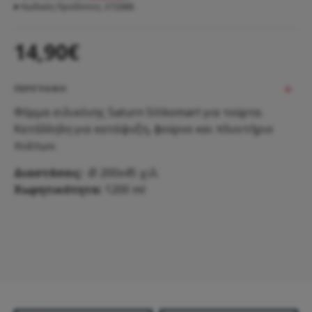
Κωδικός ΠροΪόντος:
372688
14,90€
ΠΕΡΙΓΡΑΦΗ
Φόρμα σιλικόνης Saturn Silikomart για τούρτα.
Κατάλληλη για κατάψυξη, φούρνο και πλυντήριο
πιάτων.
Διαστάσεις:
Ø 200x45 χιλ.
Χωρητικότητα:
1200 ml