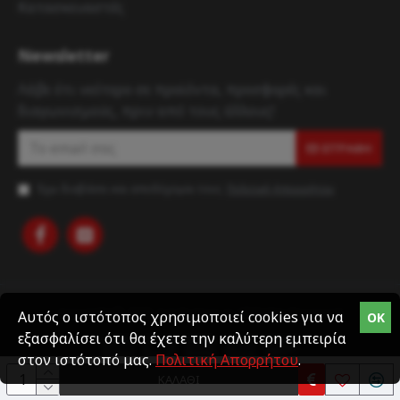
Κατασκευαστές
Newsletter
Λάβε ότι νεότερο σε προϊόντα, προσφορές και
διαγωνισμούς, πριν από τους άλλους!
ΕΓΓΡΑΦΉ
Έχω διαβάσει και αποδέχομαι τους
Πολιτική Απορρήτου
Copyright © 2020, Candystore.gr, All Rights Reserved
Αυτός ο ιστότοπος χρησιμοποιεί cookies για να
OK
εξασφαλίσει ότι θα έχετε την καλύτερη εμπειρία
στον ιστότοπό μας.
Πολιτική Απορρήτου
.
ΚΑΛΆΘΙ
Κατασκευή eshop
Webfusion