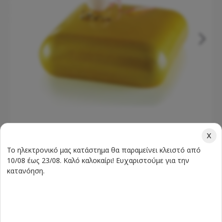
x
Το ηλεκτρονικό μας κατάστημα θα παραμείνει κλειστό από
10/08 έως 23/08. Καλό καλοκαίρι! Ευχαριστούμε για την
κατανόηση.
Σύμφωνα με 0 αξιολογήσεις.
-
Γράψτε μια αξιολόγηση
Διαθεσιμότητα:
ΕΞΑΝΤΛΉΘΗΚΕ
Κατασκευαστής:
Silikomart