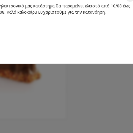
14,50€
ηλεκτρονικό μας κατάστημα θα παραμείνει κλειστό από 10/08 έως
Κατασκ
Κωδικό
08. Καλό καλοκαίρι! Ευχαριστούμε για την κατανόηση.
ΚΑΛΆΘΙ
ΕΠΙΘΥΜΗΤ