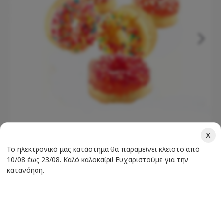
x
Το ηλεκτρονικό μας κατάστημα θα παραμείνει κλειστό από
10/08 έως 23/08. Καλό καλοκαίρι! Ευχαριστούμε για την
κατανόηση.
Σύμφωνα με 0 αξιολογήσεις.
-
Γράψτε μια αξιολόγηση
Διαθεσιμότητα:
ΔΙΑΘΈΣΙΜΟ
Κατασκευαστής:
Silikomart