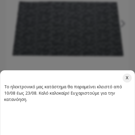
x
Το ηλεκτρονικό μας κατάστημα θα παραμείνει κλειστό από
10/08 έως 23/08. Καλό καλοκαίρι! Ευχαριστούμε για την
κατανόηση.
Σύμφωνα με 0 αξιολογήσεις.
-
Γράψτε μια αξιολόγηση
Διαθεσιμότητα:
ΚΑΤΌΠΙΝ ΠΑΡΑΓΓΕΛΊΑΣ
Κατασκευαστής:
Silikomart