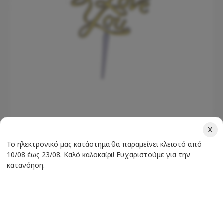
x
Το ηλεκτρονικό μας κατάστημα θα παραμείνει κλειστό από
10/08 έως 23/08. Καλό καλοκαίρι! Ευχαριστούμε για την
Σύμφωνα με 0 αξιολογήσεις.
-
Γράψτε μια αξιολόγηση
κατανόηση.
Διαθεσιμότητα:
ΔΙΑΘΈΣΙΜΟ
Κωδικός ΠροΪόντος:
152147