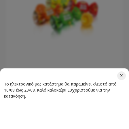
x
Το ηλεκτρονικό μας κατάστημα θα παραμείνει κλειστό από
10/08 έως 23/08. Καλό καλοκαίρι! Ευχαριστούμε για την
Σύμφωνα με 0 αξιολογήσεις.
-
Γράψτε μια αξιολόγηση
κατανόηση.
Διαθεσιμότητα:
ΔΙΑΘΈΣΙΜΟ
Κωδικός ΠροΪόντος:
818233